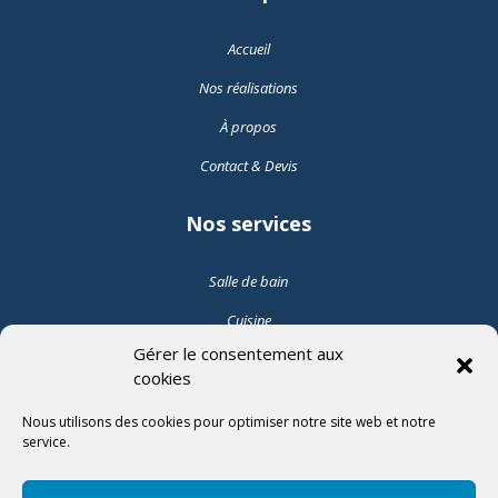
Accueil
Nos réalisations
À propos
Contact & Devis
Nos services
Salle de bain
Cuisine
Gérer le consentement aux
Pose de carrelage intérieur
cookies
Pose de carrelage extérieur
Nous utilisons des cookies pour optimiser notre site web et notre
service.
Suivez-nous