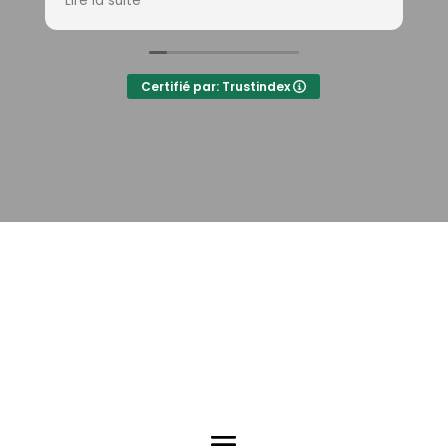
Lire la suite
L
apprentissage !
r
Certifié par: Trustindex