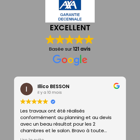
EXCELLENT
Basée sur
121 avis
Illico BESSON
il y a 10 mois
Les travaux ont été réalisés
N
conformément au planning et au devis
s
avec un beau résultat pour les 2
p
chambres et le salon. Bravo à toute
f
l'équipe et notamment les jeunes en
U