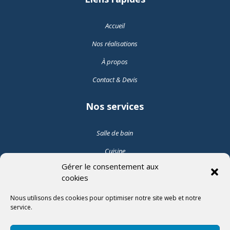
Accueil
Nos réalisations
À propos
Contact & Devis
Nos services
Salle de bain
Cuisine
Gérer le consentement aux
Pose de carrelage intérieur
cookies
Pose de carrelage extérieur
Nous utilisons des cookies pour optimiser notre site web et notre
service.
Suivez-nous