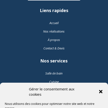
Liens rapides
Accueil
Nos réalisations
À propos
Contact & Devis
Nos services
Salle de bain
Cuisine
Gérer le consentement aux
Pose de carrelage intérieur
cookies
Pose de carrelage extérieur
Nous utilisons des cookies pour optimiser notre site web et notre