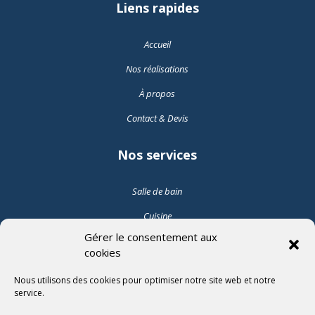
Liens rapides
Accueil
Nos réalisations
À propos
Contact & Devis
Nos services
Salle de bain
Cuisine
Gérer le consentement aux
Pose de carrelage intérieur
cookies
Pose de carrelage extérieur
Nous utilisons des cookies pour optimiser notre site web et notre
service.
Suivez-nous