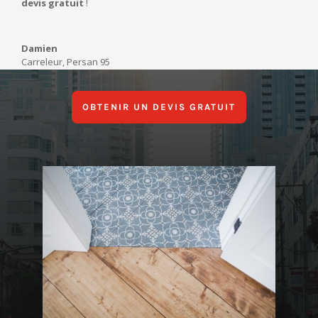
devis gratuit
!
Damien
Carreleur
,
Persan 95
OBTENIR UN DEVIS GRATUIT