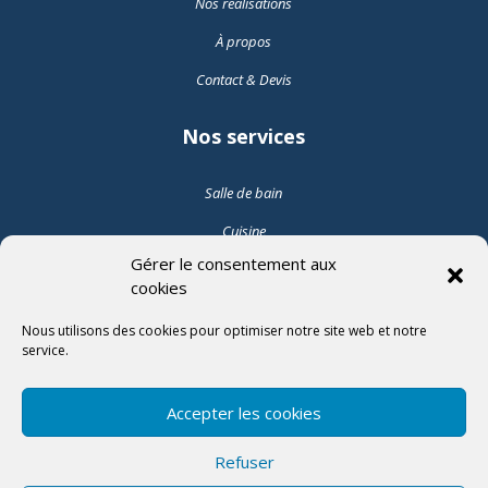
Nos réalisations
À propos
Contact & Devis
Nos services
Salle de bain
Cuisine
Gérer le consentement aux
Pose de carrelage intérieur
cookies
Pose de carrelage extérieur
Nous utilisons des cookies pour optimiser notre site web et notre
service.
Suivez-nous
Accepter les cookies

Refuser
