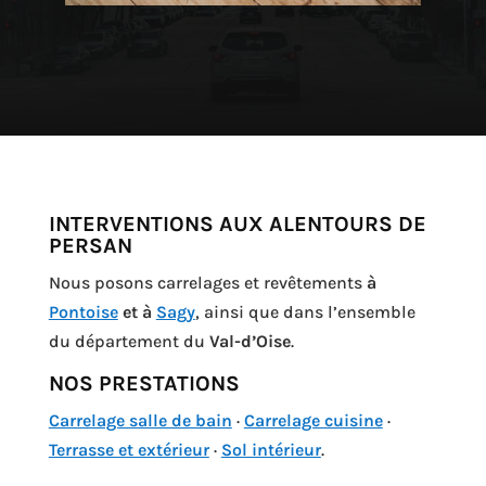
INTERVENTIONS AUX ALENTOURS DE
PERSAN
Nous posons carrelages et revêtements
à
Pontoise
et à
Sagy
, ainsi que dans l’ensemble
du département du
Val-d’Oise
.
NOS PRESTATIONS
Carrelage salle de bain
·
Carrelage cuisine
·
Terrasse et extérieur
·
Sol intérieur
.