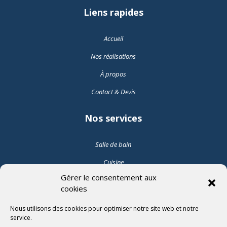
Liens rapides
Accueil
Nos réalisations
À propos
Contact & Devis
Nos services
Salle de bain
Cuisine
Gérer le consentement aux
Pose de carrelage intérieur
cookies
Pose de carrelage extérieur
Nous utilisons des cookies pour optimiser notre site web et notre
service.
Suivez-nous