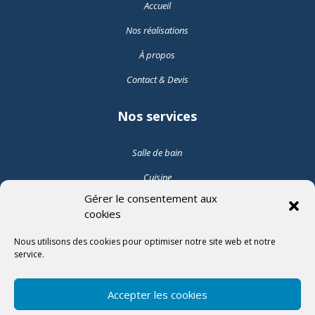
Accueil
Nos réalisations
À propos
Contact & Devis
Nos services
Salle de bain
Cuisine
Gérer le consentement aux
Pose de carrelage intérieur
cookies
Pose de carrelage extérieur
Nous utilisons des cookies pour optimiser notre site web et notre
service.
Suivez-nous
Accepter les cookies
