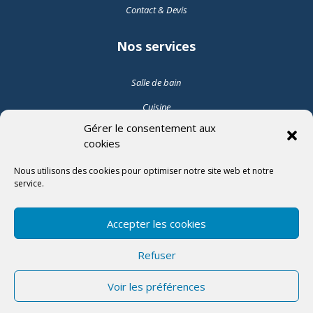
Contact & Devis
Nos services
Salle de bain
Cuisine
Gérer le consentement aux
Pose de carrelage intérieur
cookies
Pose de carrelage extérieur
Nous utilisons des cookies pour optimiser notre site web et notre
service.
Suivez-nous
Accepter les cookies

Refuser

Voir les préférences
Politique de confidentialité