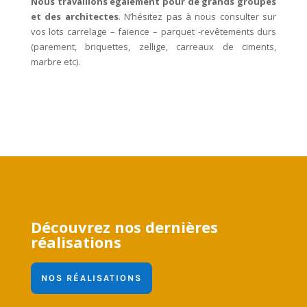
Nous travaillons également pour de grands groupes
et des architectes
. N’hésitez pas à nous consulter sur
vos lots carrelage – faïence – parquet -revêtements durs
(parement, briquettes, zellige, carreaux de ciments,
marbre etc).
Découvrez nos dernières
réalisations
NOS RÉALISATIONS