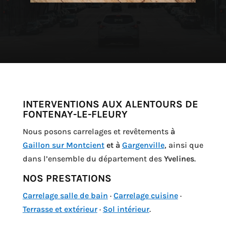
INTERVENTIONS AUX ALENTOURS DE
FONTENAY-LE-FLEURY
Nous posons carrelages et revêtements
à
Gaillon sur Montcient
et à
Gargenville
, ainsi que
dans l’ensemble du département des
Yvelines
.
NOS PRESTATIONS
Carrelage salle de bain
·
Carrelage cuisine
·
Terrasse et extérieur
·
Sol intérieur
.