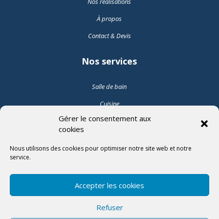
Nos réalisations
À propos
Contact & Devis
Nos services
Salle de bain
Cuisine
Gérer le consentement aux
Pose de carrelage intérieur
cookies
Pose de carrelage extérieur
Nous utilisons des cookies pour optimiser notre site web et notre
service.
Suivez-nous
Accepter les cookies

Refuser
