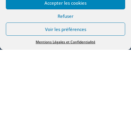
Accepter les cookies
Refuser
Voir les préférences
Mentions Légales et Confidentialité
Vous cherchez un carreleur dans les
Yvelines qui rappelle, qui se déplace et qui
fait le travail dans les règles de l’art.