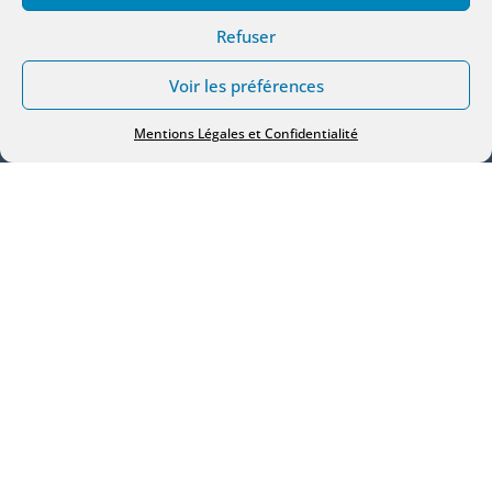
Refuser
Voir les préférences
Mentions Légales et Confidentialité
Vous cherchez un carreleur dans les
Yvelines qui rappelle, qui se déplace et qui
fait le travail dans les règles de l’art.