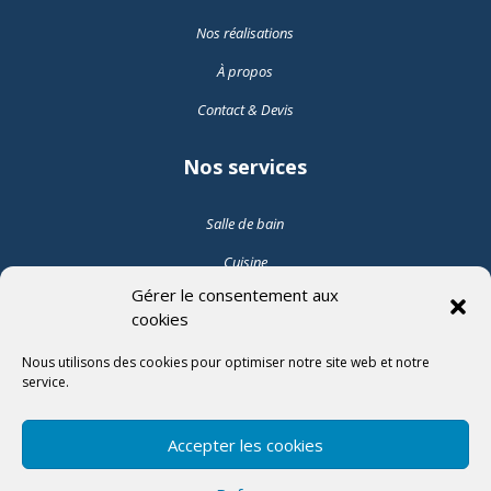
Nos réalisations
À propos
Contact & Devis
Nos services
Salle de bain
Cuisine
Gérer le consentement aux
Pose de carrelage intérieur
cookies
Pose de carrelage extérieur
Nous utilisons des cookies pour optimiser notre site web et notre
service.
Suivez-nous
Accepter les cookies
