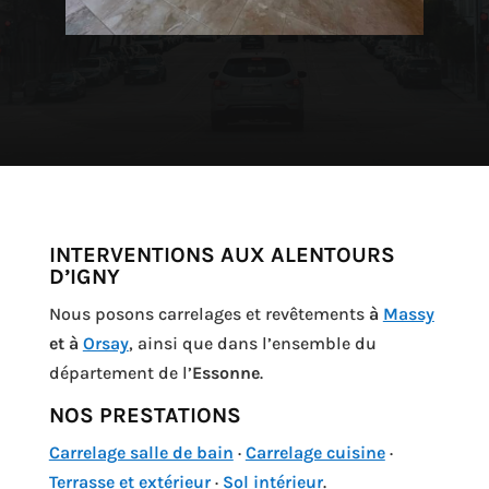
INTERVENTIONS AUX ALENTOURS
D’IGNY
Nous posons carrelages et revêtements
à
Massy
et à
Orsay
, ainsi que dans l’ensemble du
département de l’
Essonne
.
NOS PRESTATIONS
Carrelage salle de bain
·
Carrelage cuisine
·
Terrasse et extérieur
·
Sol intérieur
.