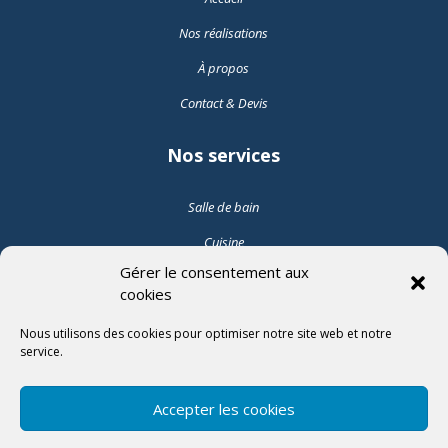
Nos réalisations
À propos
Contact & Devis
Nos services
Salle de bain
Cuisine
Gérer le consentement aux
Pose de carrelage intérieur
cookies
Pose de carrelage extérieur
Nous utilisons des cookies pour optimiser notre site web et notre
service.
Suivez-nous
Accepter les cookies
