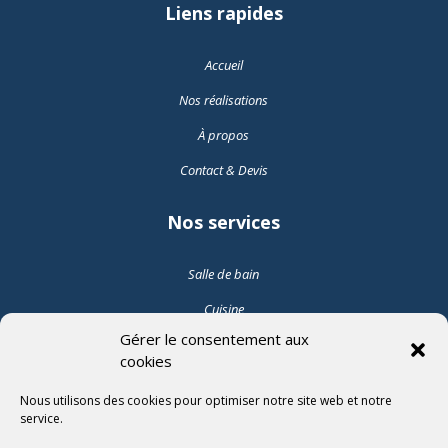
Liens rapides
Accueil
Nos réalisations
À propos
Contact & Devis
Nos services
Salle de bain
Cuisine
Gérer le consentement aux
Pose de carrelage intérieur
cookies
Pose de carrelage extérieur
Nous utilisons des cookies pour optimiser notre site web et notre
service.
Suivez-nous