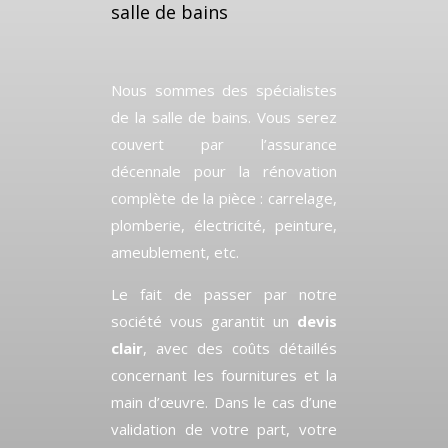
salle de bains
Nous sommes des spécialistes
de la salle de bains. Vous serez
couvert par l’assurance
décennale pour la rénovation
complète de la pièce : carrelage,
plomberie, électricité, peinture,
ameublement, etc.
Le fait de passer par notre
société vous garantit un
devis
clair
, avec des coûts détaillés
concernant les fournitures et la
main d’œuvre. Dans le cas d’une
validation de votre part, votre