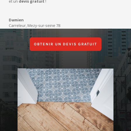
et un
devis gratuit
!
Damien
Carreleur
,
Mezy-sur-seine 78
OBTENIR UN DEVIS GRATUIT