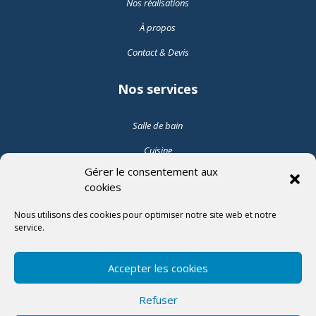
Nos réalisations
À propos
Contact & Devis
Nos services
Salle de bain
Cuisine
Gérer le consentement aux
Pose de carrelage intérieur
cookies
Pose de carrelage extérieur
Nous utilisons des cookies pour optimiser notre site web et notre
service.
Suivez-nous
Accepter les cookies

Refuser
