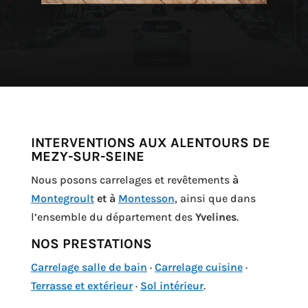
INTERVENTIONS AUX ALENTOURS DE
MEZY-SUR-SEINE
Nous posons carrelages et revêtements
à
Montegroult
et à
Montesson
, ainsi que dans
l’ensemble du département des
Yvelines
.
NOS PRESTATIONS
Carrelage salle de bain
·
Carrelage cuisine
·
Terrasse et extérieur
·
Sol intérieur
.