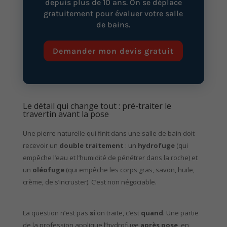
depuis plus de 10 ans. On se déplace
gratuitement pour évaluer votre salle
de bains.
Demander mon devis gratuit
Le détail qui change tout : pré-traiter le
travertin avant la pose
Une pierre naturelle qui finit dans une salle de bain doit
recevoir un
double traitement
: un
hydrofuge
(qui
empêche l’eau et l’humidité de pénétrer dans la roche) et
un
oléofuge
(qui empêche les corps gras, savon, huile,
crème, de s’incruster). C’est non négociable.
La question n’est pas
si
on traite, c’est
quand
. Une partie
de la profession applique l’hydrofuge
après pose
, en