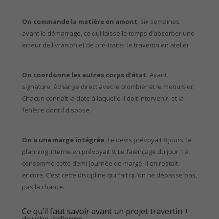
On commande la matière en amont
, six semaines
avant le démarrage, ce qui laisse le temps d’absorber une
erreur de livraison et de pré-traiter le travertin en atelier.
On coordonne les autres corps d’état.
Avant
signature, échange direct avec le plombier et le menuisier.
Chacun connaît la date à laquelle il doit intervenir, et la
fenêtre dont il dispose.
On a une marge intégrée.
Le devis prévoyait 8 jours, le
planning interne en prévoyait 9. Le faïençage du jour 1 a
consommé cette demi-journée de marge. Il en restait
encore. C’est cette discipline qui fait qu’on ne dépasse pas,
pas la chance.
Ce qu’il faut savoir avant un projet travertin +
douche italienne