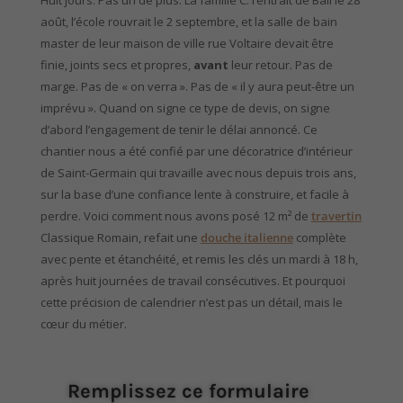
Huit jours. Pas un de plus. La famille C. rentrait de Bali le 28
août, l’école rouvrait le 2 septembre, et la salle de bain
master de leur maison de ville rue Voltaire devait être
finie, joints secs et propres,
avant
leur retour. Pas de
marge. Pas de « on verra ». Pas de « il y aura peut-être un
imprévu ». Quand on signe ce type de devis, on signe
d’abord l’engagement de tenir le délai annoncé. Ce
chantier nous a été confié par une décoratrice d’intérieur
de Saint-Germain qui travaille avec nous depuis trois ans,
sur la base d’une confiance lente à construire, et facile à
perdre. Voici comment nous avons posé 12 m² de
travertin
Classique Romain, refait une
douche italienne
complète
avec pente et étanchéité, et remis les clés un mardi à 18 h,
après huit journées de travail consécutives. Et pourquoi
cette précision de calendrier n’est pas un détail, mais le
cœur du métier.
Remplissez ce formulaire