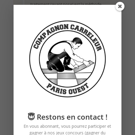
traitement (avant pose) est la méthode
considérée comme la plus protectrice par
les ateliers de pose pierre naturelle, parce
qu’elle imperméabilise la totalité de la dalle
et pas seulement la face visible. Sur une
pierre poreuse comme le travertin, c’est la
différence entre une pierre qui patine bien
et une pierre qui se tache irréversiblement.
La douche italienne : la pièce d’orfèvrerie du
chantier
La douche italienne, c’est l’élément le plus délicat à poser
dans une salle de bain. Quatre exigences se cumulent :
😇 Restons en contact !
L’étanchéité (SPEC).
Comme pour tout sol humide soumis
En vous abonnant, vous pourrez participer et
à l’eau régulière, nous avons appliqué un Système de
gagner à nos jeux concours (gagner du